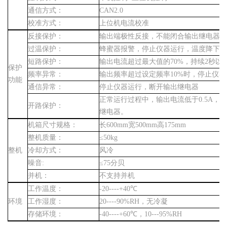
通信方式：
CAN2.0
校准方式：
上位机电流校准
反接保护：
输出端极性反接，不能闭合输出继电器。
过温保护：
蜂蜜器报警，停止仪器运行，温度降下来
短路保护：
输出电流超过最大值的
70%
，持续
2
秒以
保护
频率异常：
输出频率超过设定频率
10%
时，停止仪器
功能
通信异常：
停止仪器运行，断开输出继电器
正常运行过程中，输出电流低于
0.5A
，停
开路保护：
继电器。
机箱尺寸规格：
长
600mm
宽
500mm
高
175mm
整机质量：
≤
50kg
整机
冷却方式：
风冷
噪音
:
≤
75
分贝
并机：
不支持并机
工作温度：
-20----+40
℃
环境
工作湿度：
20----90%RH
，无冷凝
存储环境：
-40----+60
℃，
10---95%RH