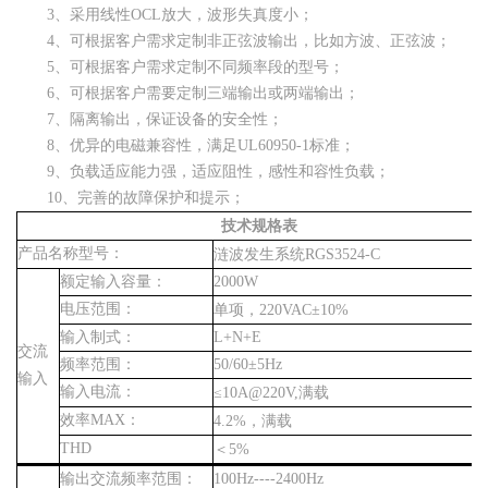
3、采用线性
OCL
放大，波形失真度小；
4、可根据客户需求定制非正弦波输出，比如方波、正弦波；
5、可根据客户需求定制不同频率段的型号；
6、可根据客户需要定制三端输出或两端输出；
7、隔离输出，保证设备的安全性；
8、优异的电磁兼容性，满足
UL60950-1
标准；
9、负载适应能力强，适应阻性，感性和容性负载；
10、完善的故障保护和提示；
技术规格表
产品名称型号：
涟波发生系统
RGS3524-C
额定输入容量：
2000W
电压范围：
单项，
220VAC
±
10
%
输入制式：
L+N+E
交流
频率范围：
50/60
±
5Hz
输入
输入电流：
≤
10A@220V,
满载
效率
MAX
：
4.2%
，满载
THD
＜
5%
输出交流频率范围：
100Hz----2400Hz