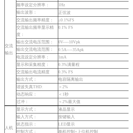
频率设定分辨率：
1Hz
输出波形：
正弦波
交流输出频率精度
：
≤
0.1%FS
交流输出频率显示精
0.1%
FS
度：
输出交流电压范围：
0V----10Vpk
交流
输出交流电流范围：
0.5A----35Apk
输出
电流设定分辨率：
1mA
显示和采集精度：
0.3%
满量程
交流输出电流精度
0.3% FS
输出方式：
电容隔离输出
谐波失真
THD:
＜
2%
动态响应：
＜
1
秒
过冲：
＜
2%
最大值
显示方式：
液晶显示
输入方式：
按键输入
状态指示：
LED
显示
人机
控制方式：
单机控制
+
上位机控制